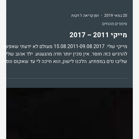
20 במאי 2019
זמן קריאה 1 דקות
סיפורים מהחיים
מייקי 2011 – 2017
מייקי שלי. 15.08.2011-09.08.2017 מעולם לא ידעתי שאפשר
להרגיש כזה חוסר. אין סכין יותר חדה מהגעגוע. ילד אהוב שלי
שליבו נדם במפתיע. הלכנו לישון, הוא חיכה לי עד שאקום ונפרד
ממני ומהמשפחה על 4 והוא רק בן 6 שנים תמיד נצור בליבי, חי
בנשמתי. צער תמידי שאינו מרפה וזמן שאינו מרפא דבר. ❤ שלי