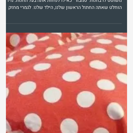
20 במאי 2019
זמן קריאה 1 דקות
סיפורים מהחיים
ג'ואי 2009-2012
ג׳ואי שלי, שלי ושל אבא. פגשנו אותך - ג’ינג’י, קטן, שובב-
משוטט לו בחנות "טמבור" כאילו לפחות אתה בעל החנות. מיד
הוחלט שאתה החתול הראשון שלנו, הילד שלנו. לגמרי מחזק
זוגיות. הייתי קצת שובב מידי, אז הבאנו לך את לילי, שתעזור לך
להוציא אנרגיות..... ואכן, היא עזרה ולימים הפכתם להיות חברים
טובים. אהבת להיות בחוץ, לרדוף אחרי חרקים, להתחרדן בשמש
ולריב עם חתולים אחרים. אהבת לצאת אחרינו, כשאנחנו יוצאים
מהבית וללוות אותנו, ואנחנו לא הרשינו כי חצית כבישים וזה
מסוכן. יומיים לפני החתונה שלנו