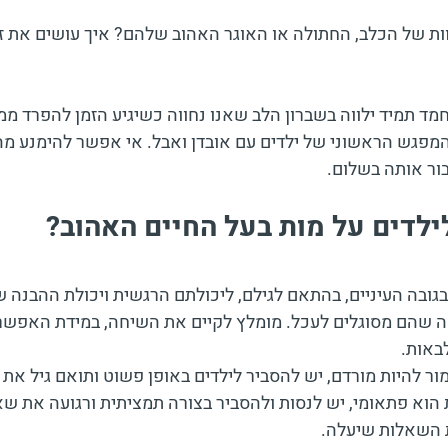
וות של הכלב, החתולה או האוגר האהוב שלהם? איך עושים את 
מד תמיד ילווה בשברון הלב שאנו נחווה כשיגיע הזמן להפרד ממנ
המפגש הראשוני של ילדים עם אובדן ואבל. אי אפשר להימנע מהה
ור אותה בשלום. 
ילדים על מות בעל החיים האהוב?
בגובה העיניים, בהתאם לגילם, ליכולתם הרגשית ויכולת ההבנה 
 שהם מסוגלים לעכל. מומלץ לקיים את השיחה, במידת האפשר, 
באות. 
ור להיות מורדם, יש להסביר לילדים באופן פשוט ותואם גיל את
 הוא פתאומי, יש לנסות ולהסביר בצורה תמציתית ורגועה את שא
 השאלות שיעלה.