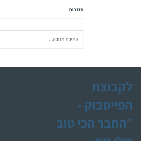
תגובות
כתיבת תגובה...
התמודדות עם אבל-כפתור של
כאב
לקבוצת
הפייסבוק -
״החבר הכי טוב